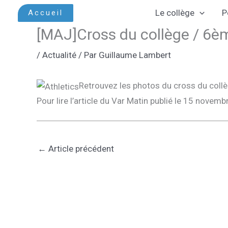
Aller
Le collège
P
Accueil
au
[MAJ]Cross du collège / 6
contenu
/
Actualité
/ Par
Guillaume Lambert
Retrouvez les photos du cross du collè
Pour lire l’article du Var Matin publié le 15 novemb
←
Article précédent