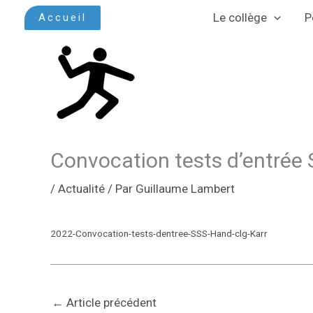
Aller
Le collège
P
Accueil
au
contenu
Convocation tests d’entrée 
/
Actualité
/ Par
Guillaume Lambert
2022-Convocation-tests-dentree-SSS-Hand-clg-Karr
←
Article précédent