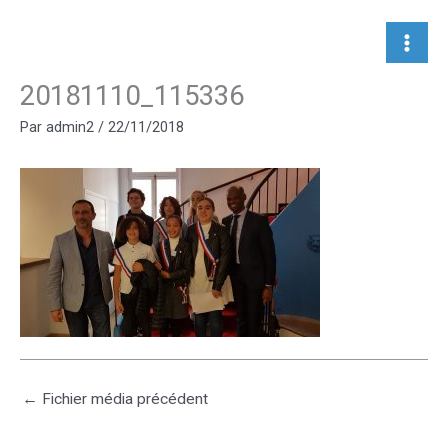
Aller
au
contenu
20181110_115336
Par
admin2
/
22/11/2018
←
Fichier média précédent