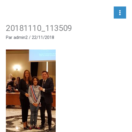
Aller
au
contenu
20181110_113509
Par
admin2
/
22/11/2018