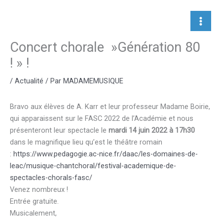
Aller
au
contenu
Concert chorale »Génération 80
! » !
/
Actualité
/ Par
MADAMEMUSIQUE
Bravo aux élèves de A. Karr et leur professeur Madame Boirie,
qui apparaissent sur le FASC 2022 de l’Académie et nous
présenteront leur spectacle le
mardi 14 juin 2022 à 17h30
dans le magnifique lieu qu’est le théâtre romain
:
https://www.pedagogie.ac-nice.fr/daac/les-domaines-de-
leac/musique-chantchoral/festival-academique-de-
spectacles-chorals-fasc/
Venez nombreux !
Entrée gratuite.
Musicalement,