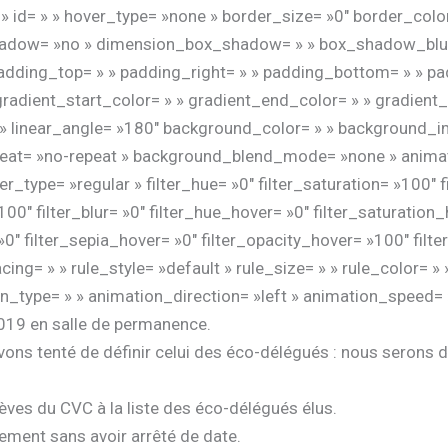
s= » » id= » » hover_type= »none » border_size= »0″ border_colo
x_shadow= »no » dimension_box_shadow= » » box_shadow_bl
ding_top= » » padding_right= » » padding_bottom= » » pad
radient_start_color= » » gradient_end_color= » » gradient_
er » linear_angle= »180″ background_color= » » background
eat= »no-repeat » background_blend_mode= »none » animati
r_type= »regular » filter_hue= »0″ filter_saturation= »100″ 
= »100″ filter_blur= »0″ filter_hue_hover= »0″ filter_saturati
»0″ filter_sepia_hover= »0″ filter_opacity_hover= »100″ filte
g= » » rule_style= »default » rule_size= » » rule_color= » 
imation_type= » » animation_direction= »left » animation_speed
19 en salle de permanence.
vons tenté de définir celui des éco-délégués : nous serons
lèves du CVC à la liste des éco-délégués élus.
ement sans avoir arrêté de date.