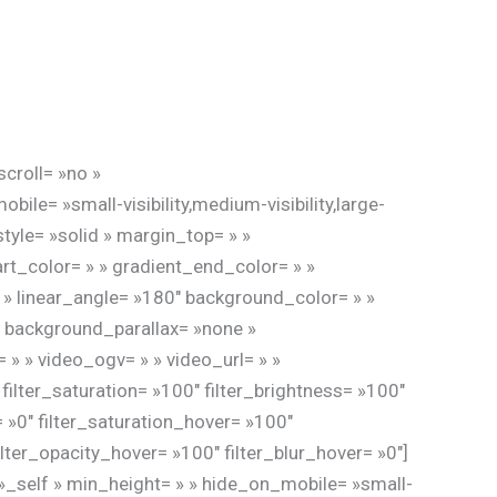
croll= »no »
e= »small-visibility,medium-visibility,large-
style= »solid » margin_top= » »
rt_color= » » gradient_end_color= » »
r » linear_angle= »180″ background_color= » »
 background_parallax= »none »
 » video_ogv= » » video_url= » »
ilter_saturation= »100″ filter_brightness= »100″
r= »0″ filter_saturation_hover= »100″
ilter_opacity_hover= »100″ filter_blur_hover= »0″]
 »_self » min_height= » » hide_on_mobile= »small-