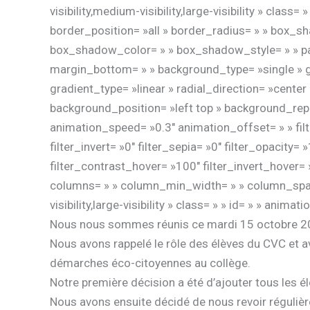
visibility,medium-visibility,large-visibility » clas
border_position= »all » border_radius= » » bo
box_shadow_color= » » box_shadow_style= » » pad
margin_bottom= » » background_type= »single » g
gradient_type= »linear » radial_direction= »cent
background_position= »left top » background_rep
animation_speed= »0.3″ animation_offset= » » filte
filter_invert= »0″ filter_sepia= »0″ filter_opacity
filter_contrast_hover= »100″ filter_invert_hover= 
columns= » » column_min_width= » » column_spacin
visibility,large-visibility » class= » » id= » » an
Nous nous sommes réunis ce mardi 15 octobre 20
Nous avons rappelé le rôle des élèves du CVC et a
démarches éco-citoyennes au collège.
Notre première décision a été d’ajouter tous les é
Nous avons ensuite décidé de nous revoir régulièr