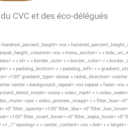
 du CVC et des éco-délégués
» hundred_percent_height= »no » hundred_percent_height_s
qual_height_columns= »no » menu_anchor= » » hide_on_mobil
 class= » » id= » » border_size= » » border_color= » » border_
t= » » padding_bottom= » » padding_left= » » gradient_sta
n= »100″ gradient_type= »linear » radial_direction= »cente
ter center » background_repeat= »no-repeat » fade= »no »
kground_blend_mode= »none » video_mp4= » » video_webm= »
eo_mute= »yes » video_preview_image= » » filter_hue= »0″ f
ia= »0″ filter_opacity= »100″ filter_blur= »0″ filter_hue_hove
er= »100″ filter_invert_hover= »0″ filter_sepia_hover= »0″ f
»1_1″ spacing= » » center_content= »no » link= » » target=