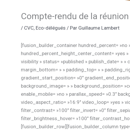
Compte-rendu de la réunion
/
CVC
,
Eco-délégués
/ Par
Guillaume Lambert
[fusion_builder_container hundred_percent= »no 
hundred_percent_height_center_content= »yes » e
visibility » status= »published » publish_date= » »
margin_bottom= » » padding_top= » » padding_righ
gradient_start_position= »0″ gradient_end_positio
background_image= » » background_position= »cen
enable_mobile= »no » parallax_speed= »0.3″ bac
video_aspect_ratio= »16:9″ video_loop= »yes » vid
filter_contrast= »100″ filter_invert= »0″ filter_sep
filter_brightness_hover= »100″ filter_contrast_hov
[fusion_builder_row][fusion_builder_column type= 