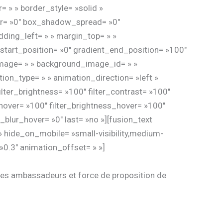
r= » » border_style= »solid »
ur= »0″ box_shadow_spread= »0″
ding_left= » » margin_top= » »
start_position= »0″ gradient_end_position= »100″
_image= » » background_image_id= » »
on_type= » » animation_direction= »left »
filter_brightness= »100″ filter_contrast= »100″
on_hover= »100″ filter_brightness_hover= »100″
r_blur_hover= »0″ last= »no »][fusion_text
» hide_on_mobile= »small-visibility,medium-
= »0.3″ animation_offset= » »]
 des ambassadeurs et force de proposition de