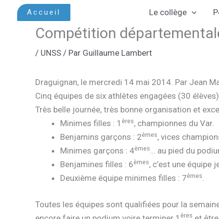
Aller
Le collège
P
Accueil
au
Compétition départementale
contenu
/
UNSS
/ Par
Guillaume Lambert
Draguignan, le mercredi 14 mai 2014. Par Jean Mar
Cinq équipes de six athlètes engagées (30 élèves)
Très belle journée, très bonne organisation et exc
ères
Minimes filles : 1
, championnes du Var.
èmes
Benjamins garçons : 2
, vices champions
èmes
Minimes garçons : 4
… au pied du podium
èmes
Benjamines filles : 6
, c’est une équipe
èmes
Deuxième équipe minimes filles : 7
.
Toutes les équipes sont qualifiées pour la semain
ères
encore faire un podium voire terminer 1
et être