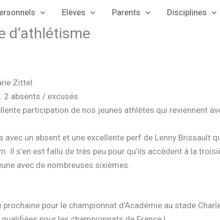
ersonnels
Elèves
Parents
Disciplines
 d’athlétisme
ie Zittel.
. 2 absents / excusés.
ellente participation de nos jeunes athlètes qui reviennent 
 avec un absent et une excellente perf de Lenny Brissault qui
. Il s’en est fallu de très peu pour qu’ils accèdent à la trois
 jeune avec de nombreuses sixièmes.
e prochaine pour le championnat d’Académie au stade Charle
 qualifiées pour les championnats de France !