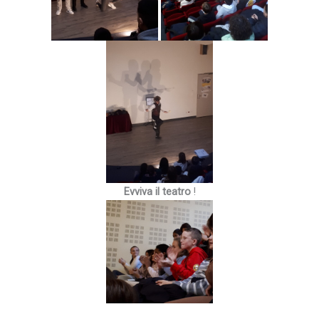
Evviva il teatro
!