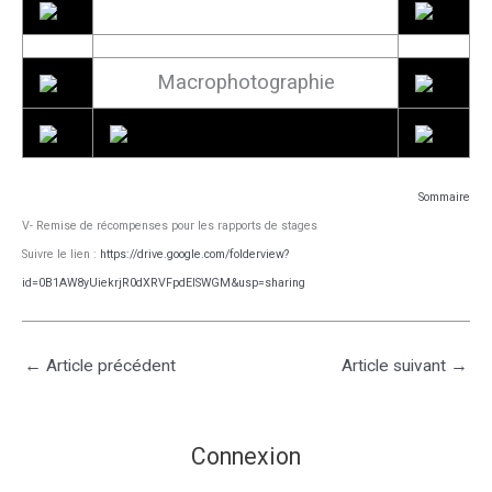
Macrophotographie
Sommaire
V- Remise de récompenses pour les rapports de stages
Suivre le lien :
https://drive.google.com/folderview?
id=0B1AW8yUiekrjR0dXRVFpdElSWGM&usp=sharing
←
Article précédent
Article suivant
→
Connexion