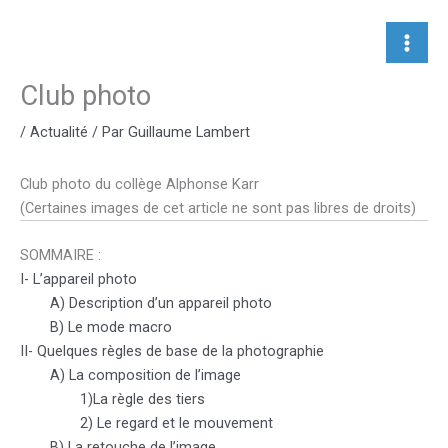
Aller
au
contenu
Club photo
/
Actualité
/ Par
Guillaume Lambert
Club photo du collège Alphonse Karr
(Certaines images de cet article ne sont pas libres de droits)
SOMMAIRE :
I- L’appareil photo
A) Description d’un appareil photo
B) Le mode macro
II- Quelques règles de base de la photographie
A) La composition de l’image
1)La règle des tiers
2) Le regard et le mouvement
B) La retouche de l’image