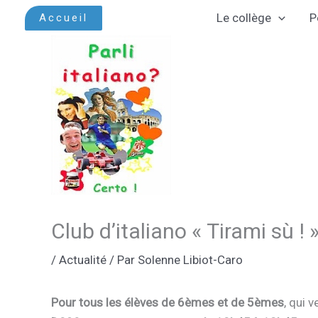
Aller
Le collège
P
Accueil
au
contenu
Club d’italiano « Tirami sù ! 
/
Actualité
/ Par
Solenne Libiot-Caro
Pour tous les élèves de 6èmes et de 5èmes
, qui 