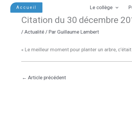
Aller
Le collège
P
Accueil
au
Citation du 30 décembre 2
contenu
/
Actualité
/ Par
Guillaume Lambert
« Le meilleur moment pour planter un arbre, c’étai
←
Article précédent