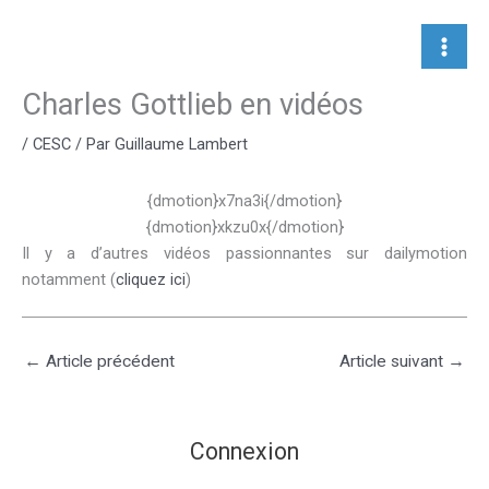
Aller
au
contenu
Charles Gottlieb en vidéos
/
CESC
/ Par
Guillaume Lambert
{dmotion}x7na3i{/dmotion}
{dmotion}xkzu0x{/dmotion}
Il y a d’autres vidéos passionnantes sur dailymotion
notamment (
cliquez ici
)
←
Article précédent
Article suivant
→
Connexion