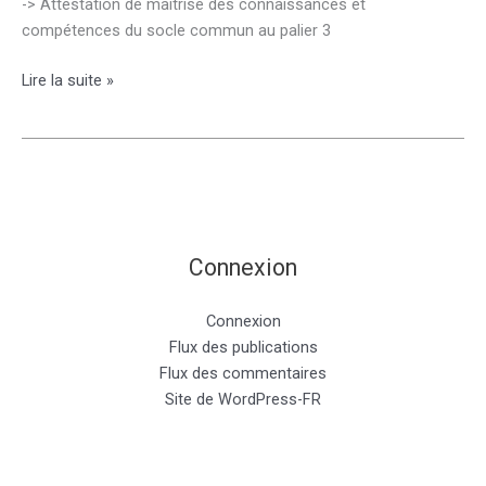
-> Attestation de maîtrise des connaissances et
compétences du socle commun au palier 3
Attestation
Lire la suite »
de
maîtrise
des
connaissances
et
compétences
du
Connexion
socle
commun
Connexion
au
Flux des publications
palier
Flux des commentaires
3
Site de WordPress-FR