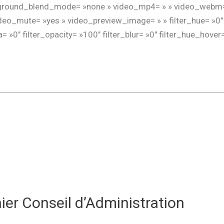
kground_blend_mode= »none » video_mp4= » » video_webm= »
eo_mute= »yes » video_preview_image= » » filter_hue= »0″ f
ia= »0″ filter_opacity= »100″ filter_blur= »0″ filter_hue_hover
ier Conseil d’Administration