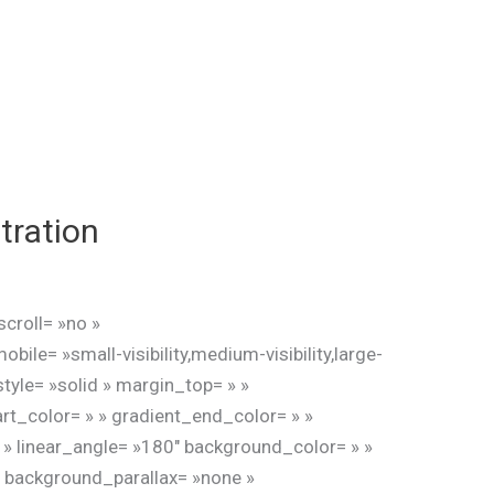
tration
croll= »no »
e= »small-visibility,medium-visibility,large-
style= »solid » margin_top= » »
rt_color= » » gradient_end_color= » »
r » linear_angle= »180″ background_color= » »
 background_parallax= »none »