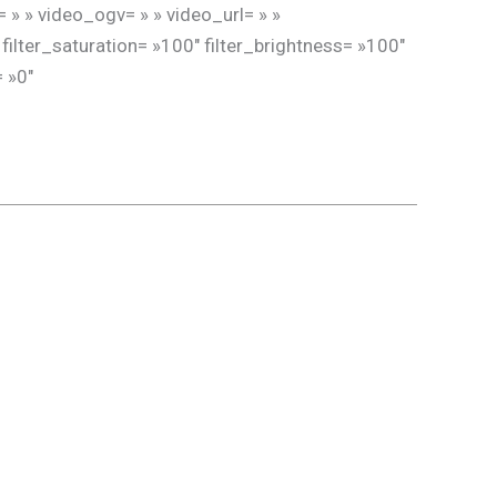
 » video_ogv= » » video_url= » »
ilter_saturation= »100″ filter_brightness= »100″
= »0″