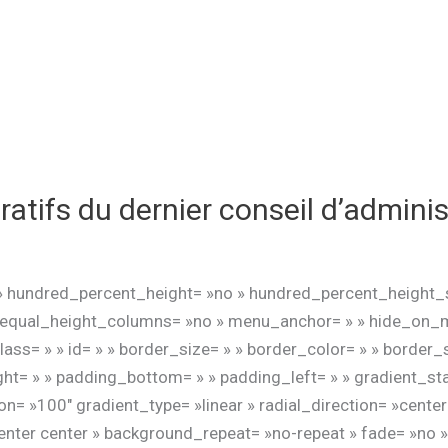
ratifs du dernier conseil d’adminis
» hundred_percent_height= »no » hundred_percent_height_s
qual_height_columns= »no » menu_anchor= » » hide_on_mobil
 class= » » id= » » border_size= » » border_color= » » border_
t= » » padding_bottom= » » padding_left= » » gradient_sta
n= »100″ gradient_type= »linear » radial_direction= »cente
ter center » background_repeat= »no-repeat » fade= »no »