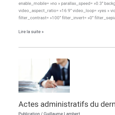
enable_mobile= »no » parallax_speed= »0.3″ bac
video_aspect_ratio= »16:9″ video_loop= »yes » vid
filter_contrast= »100″ filter_invert= »0″ filter_sep
Publicité
Lire la suite »
des
actes
administratifs
du
dernier
conseil
d’administration
Actes administratifs du dern
Publication
/
Guillaume Lambert