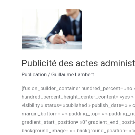
administratifs
du
dernier
conseil
d’administration
(10/02/2020)
Publicité des actes administ
Publication
/
Guillaume Lambert
[fusion_builder_container hundred_percent= »no 
hundred_percent_height_center_content= »yes » e
visibility » status= »published » publish_date= » »
margin_bottom= » » padding_top= » » padding_righ
gradient_start_position= »0″ gradient_end_positio
background_image= » » background_position= »cen