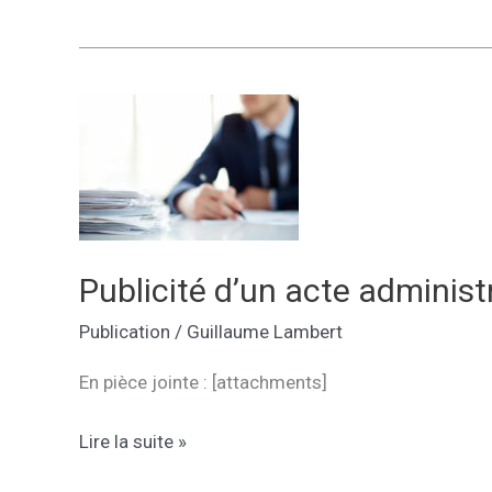
des
actes
administratifs
du
dernier
Conseil
d’Administration
Publicité d’un acte administr
Publication
/
Guillaume Lambert
En pièce jointe : [attachments]
Publicité
Lire la suite »
d’un