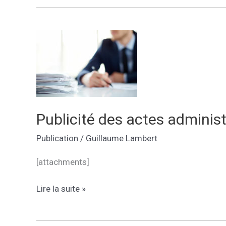
acte
administratif
du
dernier
conseil
d’administration
Publicité des actes administ
Publication
/
Guillaume Lambert
[attachments]
Publicité
Lire la suite »
des
actes