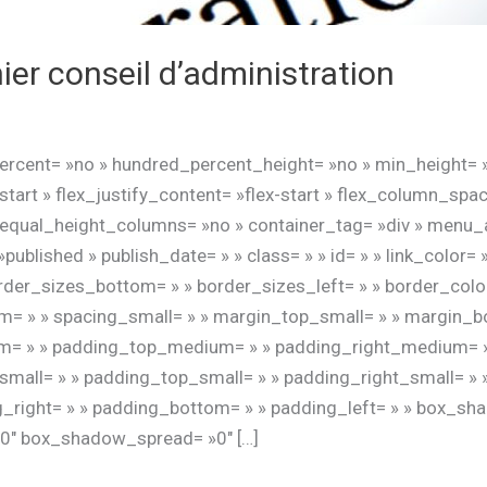
ier conseil d’administration
percent= »no » hundred_percent_height= »no » min_height= 
start » flex_justify_content= »flex-start » flex_column_spac
equal_height_columns= »no » container_tag= »div » menu_
s= »published » publish_date= » » class= » » id= » » link_color
rder_sizes_bottom= » » border_sizes_left= » » border_colo
» » spacing_small= » » margin_top_small= » » margin_bo
= » » padding_top_medium= » » padding_right_medium= 
all= » » padding_top_small= » » padding_right_small= » 
g_right= » » padding_bottom= » » padding_left= » » box_sh
0″ box_shadow_spread= »0″ […]