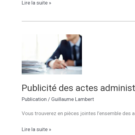
Actes
Lire la suite »
administratifs
du
dernier
conseil
d’administration
Publicité des actes administ
Publication
/
Guillaume Lambert
Vous trouverez en pièces jointes l’ensemble des a
Publicité
Lire la suite »