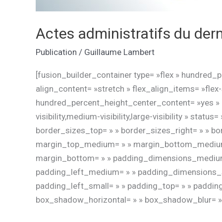
Actes administratifs du dern
Publication
/
Guillaume Lambert
[fusion_builder_container type= »flex » hundred_
align_content= »stretch » flex_align_items= »flex-
hundred_percent_height_center_content= »yes » 
visibility,medium-visibility,large-visibility » statu
border_sizes_top= » » border_sizes_right= » » bo
margin_top_medium= » » margin_bottom_medium= 
margin_bottom= » » padding_dimensions_medium
padding_left_medium= » » padding_dimensions_sm
padding_left_small= » » padding_top= » » paddin
box_shadow_horizontal= » » box_shadow_blur= »