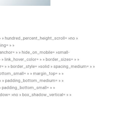
» » hundred_percent_height_scroll= »no »
ing= » »
anchor= » » hide_on_mobile= »small-
= » » link_hover_color= » » border_sizes= » »
r= » » border_style= »solid » spacing_medium= » »
ttom_small= » » margin_top= » »
» » padding_bottom_medium= » »
» padding_bottom_small= » »
adow= »no » box_shadow_vertical= » »