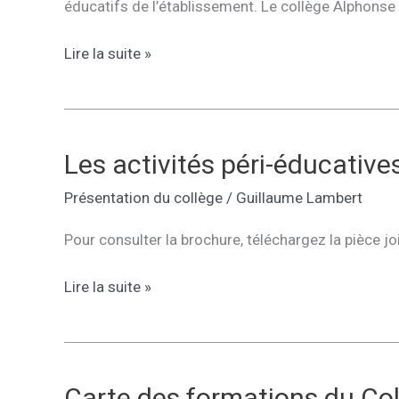
éducatifs de l’établissement. Le collège Alphonse 
Le
Lire la suite »
mot
du
principal
Les activités péri-éducatives
Présentation du collège
/
Guillaume Lambert
Pour consulter la brochure, téléchargez la pièce jo
Les
Lire la suite »
activités
péri-
éducatives
au
Carte des formations du Col