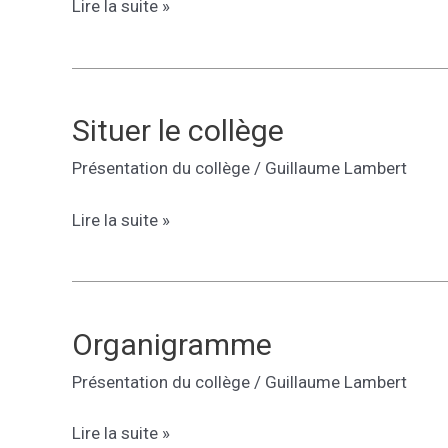
Le
Lire la suite »
college
en
photos
Situer le collège
Présentation du collège
/
Guillaume Lambert
Situer
Lire la suite »
le
collège
Organigramme
Présentation du collège
/
Guillaume Lambert
Organigramme
Lire la suite »