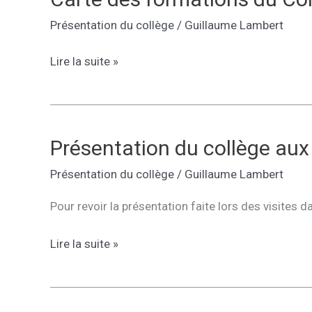
collège
Présentation du collège
/
Guillaume Lambert
A.
Karr
Carte
Lire la suite »
des
formations
du
Collège
Présentation du collège aux
A.
Présentation du collège
/
Guillaume Lambert
Karr
Pour revoir la présentation faite lors des visites
Présentation
Lire la suite »
du
collège
aux