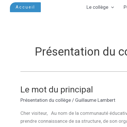
Aller
Le collège
P
Accueil
au
contenu
Présentation du c
Le mot du principal
Présentation du collège
/
Guillaume Lambert
Cher visiteur, Au nom de la communauté éducative,
prendre connaissance de sa structure, de son orga