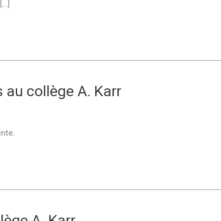
[…]
 au collège A. Karr
inte.
lège A. Karr