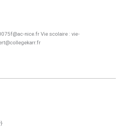
75f@ac-nice.fr Vie scolaire : vie-
ert@collegekarr.fr
y}