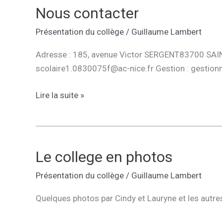
parents
Nous contacter
des
Présentation du collège
/
Guillaume Lambert
élèves
en
Adresse : 185, avenue Victor SERGENT83700 SAINT
CM2
scolaire1.0830075f@ac-nice.fr Gestion : gestionn
Nous
Lire la suite »
contacter
Le college en photos
Présentation du collège
/
Guillaume Lambert
Quelques photos par Cindy et Lauryne et les autre