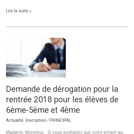
S’inscrire
Lire la suite »
au
lycée
pour
les
parents
et
élèves
de
3ème
Demande de dérogation pour la
rentrée 2018 pour les élèves de
6ème-5ème et 4ème
Actualité
,
Inscription
/
PRINCIPAL
Madame, Monsieur, Si vous souhaitez que votre enfant qui