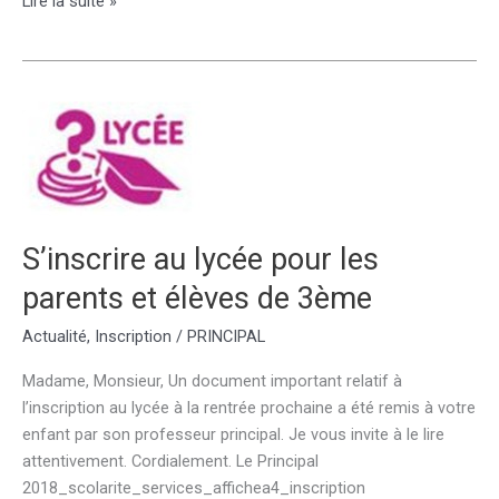
Dossier
Lire la suite »
candidature
Section
Sportive
2026/2027
S’inscrire au lycée pour les
parents et élèves de 3ème
Actualité
,
Inscription
/
PRINCIPAL
Madame, Monsieur, Un document important relatif à
l’inscription au lycée à la rentrée prochaine a été remis à votre
enfant par son professeur principal. Je vous invite à le lire
attentivement. Cordialement. Le Principal
2018_scolarite_services_affichea4_inscription