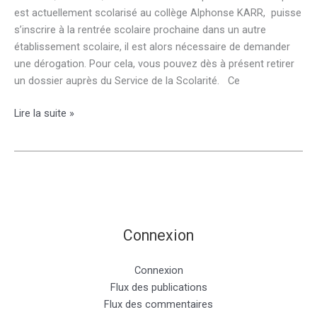
est actuellement scolarisé au collège Alphonse KARR, puisse
s’inscrire à la rentrée scolaire prochaine dans un autre
établissement scolaire, il est alors nécessaire de demander
une dérogation. Pour cela, vous pouvez dès à présent retirer
un dossier auprès du Service de la Scolarité. Ce
Demande
Lire la suite »
de
dérogation
pour
la
rentrée
2018
pour
Connexion
les
élèves
Connexion
de
Flux des publications
6ème-
Flux des commentaires
5ème