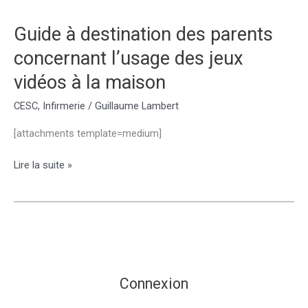
Guide à destination des parents
concernant l’usage des jeux
vidéos à la maison
CESC
,
Infirmerie
/
Guillaume Lambert
[attachments template=medium]
Guide
Lire la suite »
à
destination
des
parents
concernant
l’usage
des
Connexion
jeux