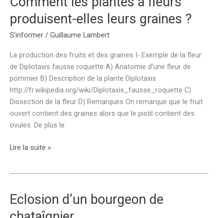
Comment les plantes à fleurs
produisent-elles leurs graines ?
S'informer
/
Guillaume Lambert
La production des fruits et des graines I- Exemple de la fleur
de Diplotaxis fausse roquette A) Anatomie d’une fleur de
pommier B) Description de la plante Diplotaxis
http://fr.wikipedia.org/wiki/Diplotaxis_fausse_roquette C)
Dissection de la fleur D) Remarques On remarque que le fruit
ouvert contient des graines alors que le pistil contient des
ovules. De plus le
Comment
Lire la suite »
les
plantes
à
fleurs
Eclosion d’un bourgeon de
produisent-
chataîgnier
elles