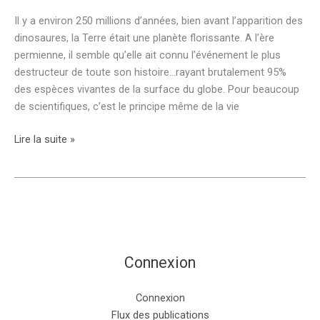
Il y a environ 250 millions d’années, bien avant l’apparition des
dinosaures, la Terre était une planète florissante. A l’ère
permienne, il semble qu’elle ait connu l’événement le plus
destructeur de toute son histoire…rayant brutalement 95%
des espèces vivantes de la surface du globe. Pour beaucoup
de scientifiques, c’est le principe même de la vie
Emission
Lire la suite »
Arte
–
Le
jour
où
la
Terre
Connexion
faillit
disparaître
Connexion
Flux des publications