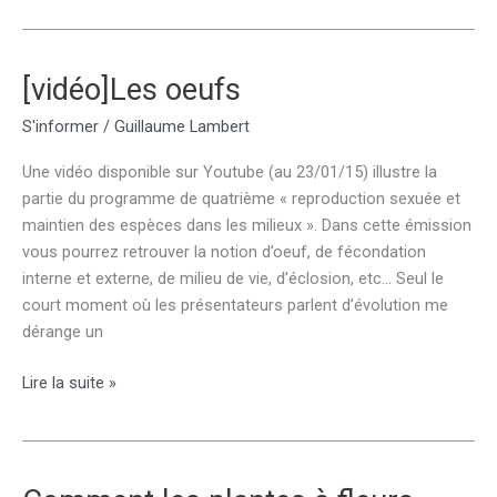
fougère
:
le
[vidéo]Les oeufs
polypode
S'informer
/
Guillaume Lambert
commun
(Polypodium
Une vidéo disponible sur Youtube (au 23/01/15) illustre la
vulgare
partie du programme de quatrième « reproduction sexuée et
L.)
maintien des espèces dans les milieux ». Dans cette émission
vous pourrez retrouver la notion d’oeuf, de fécondation
interne et externe, de milieu de vie, d’éclosion, etc… Seul le
court moment où les présentateurs parlent d’évolution me
dérange un
[vidéo]Les
Lire la suite »
oeufs