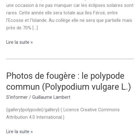
une occasion à ne pas manquer car les éclipses solaires sont
rares. Cette année elle sera totale aux îles Féroë, entre
l’Ecosse et l’Islande. Au collège elle ne sera que partielle mais
près de 70% […]
[INFO]Eclipse
Lire la suite »
de
soleil,
vendredi
20
Photos de fougère : le polypode
mars
commun (Polypodium vulgare L.)
2015
S'informer
/
Guillaume Lambert
{gallery}polypode{/gallery} ( Licence Creative Commons
Attribution 4.0 International.)
Photos
Lire la suite »
de