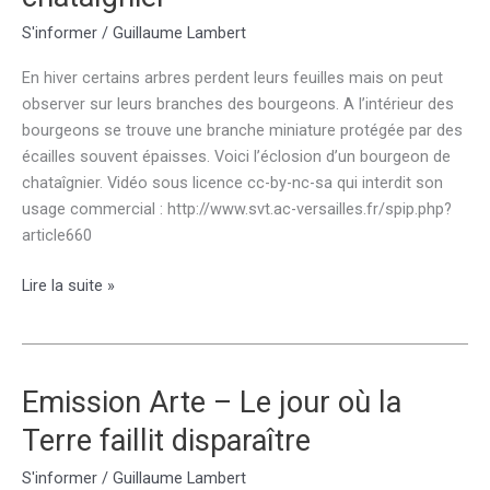
leurs
S'informer
/
Guillaume Lambert
graines
?
En hiver certains arbres perdent leurs feuilles mais on peut
observer sur leurs branches des bourgeons. A l’intérieur des
bourgeons se trouve une branche miniature protégée par des
écailles souvent épaisses. Voici l’éclosion d’un bourgeon de
chataîgnier. Vidéo sous licence cc-by-nc-sa qui interdit son
usage commercial : http://www.svt.ac-versailles.fr/spip.php?
article660
Eclosion
Lire la suite »
d’un
bourgeon
de
chataîgnier
Emission Arte – Le jour où la
Terre faillit disparaître
S'informer
/
Guillaume Lambert