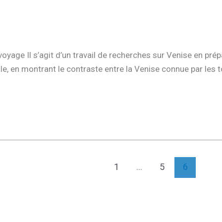
oyage Il s’agit d’un travail de recherches sur Venise en prépa
lle, en montrant le contraste entre la Venise connue par les t
1
…
5
6