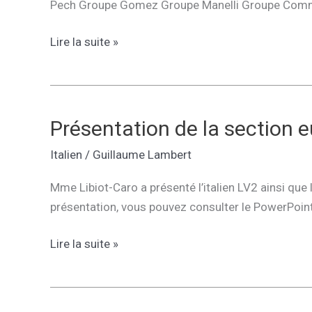
Pech Groupe Gomez Groupe Manelli Groupe Com
Illustration
Lire la suite »
d’un
poème
de
Primo
Présentation de la section 
Levi
Italien
/
Guillaume Lambert
Mme Libiot-Caro a présenté l’italien LV2 ainsi que
présentation, vous pouvez consulter le PowerPoint 
Présentation
Lire la suite »
de
la
section