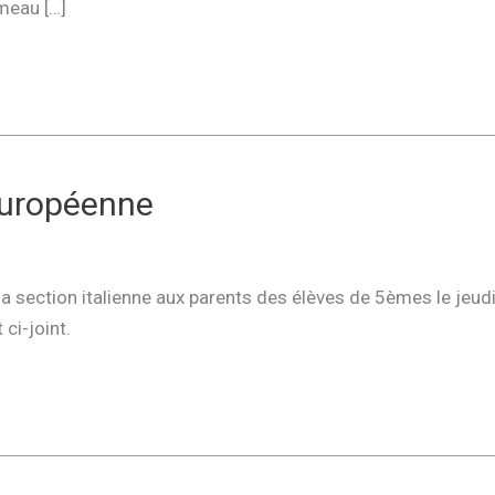
meau […]
européenne
 la section italienne aux parents des élèves de 5èmes le jeud
ci-joint.