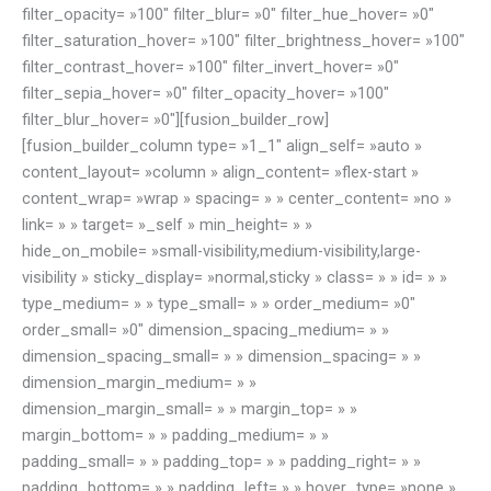
filter_opacity= »100″ filter_blur= »0″ filter_hue_hover= »0″
filter_saturation_hover= »100″ filter_brightness_hover= »100″
filter_contrast_hover= »100″ filter_invert_hover= »0″
filter_sepia_hover= »0″ filter_opacity_hover= »100″
filter_blur_hover= »0″][fusion_builder_row]
[fusion_builder_column type= »1_1″ align_self= »auto »
content_layout= »column » align_content= »flex-start »
content_wrap= »wrap » spacing= » » center_content= »no »
link= » » target= »_self » min_height= » »
hide_on_mobile= »small-visibility,medium-visibility,large-
visibility » sticky_display= »normal,sticky » class= » » id= » »
type_medium= » » type_small= » » order_medium= »0″
order_small= »0″ dimension_spacing_medium= » »
dimension_spacing_small= » » dimension_spacing= » »
dimension_margin_medium= » »
dimension_margin_small= » » margin_top= » »
margin_bottom= » » padding_medium= » »
padding_small= » » padding_top= » » padding_right= » »
padding_bottom= » » padding_left= » » hover_type= »none »