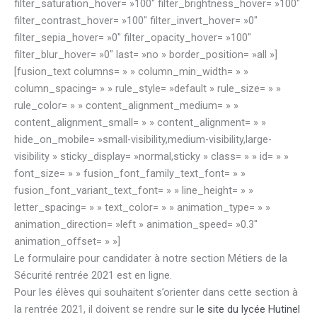
filter_saturation_hover= »100″ filter_brightness_hover= »100″
filter_contrast_hover= »100″ filter_invert_hover= »0″
filter_sepia_hover= »0″ filter_opacity_hover= »100″
filter_blur_hover= »0″ last= »no » border_position= »all »]
[fusion_text columns= » » column_min_width= » »
column_spacing= » » rule_style= »default » rule_size= » »
rule_color= » » content_alignment_medium= » »
content_alignment_small= » » content_alignment= » »
hide_on_mobile= »small-visibility,medium-visibility,large-
visibility » sticky_display= »normal,sticky » class= » » id= » »
font_size= » » fusion_font_family_text_font= » »
fusion_font_variant_text_font= » » line_height= » »
letter_spacing= » » text_color= » » animation_type= » »
animation_direction= »left » animation_speed= »0.3″
animation_offset= » »]
Le formulaire pour candidater à notre section Métiers de la
Sécurité rentrée 2021 est en ligne.
Pour les élèves qui souhaitent s’orienter dans cette section à
la rentrée 2021, il doivent se rendre sur
le site du lycée Hutinel