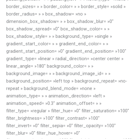
border_sizes= » » border_color= » » border_style= »solid »
border_radius= » » box_shadow= »no »
dimension_box_shadow= » » box_shadow_blur= »0″
box_shadow_spread= »0″ box_shadow_color= » »
box_shadow_style= » » background_type= »single »
gradient_start_color= » » gradient_end_color= » »
gradient_start_position= »0″ gradient_end_position= »100″
gradient_type= »linear » radial_direction= »center center »
linear_angle= »180″ background_color= » »
background_image= » » background_image_id= » »
background_position= »left top » background_repeat= »no-
repeat » background_blend_mode= »none »
animation_type= » » animation_direction= »left »
animation_speed= »0.3″ animation_offset= » »
filter_type= »regular » filter_hue= »0″ filter_saturation= »100″
filter_brightness= »100″ filter_contrast= »100″
filter_invert= »0″ filter_sepia= »0″ filter_opacity= »100″
filter_blur= »0″ filter_hue_hover= »0″