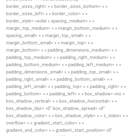
border_sizes_right= » » border_sizes_bottom= » »
border_sizes_left= » » border_color= » »
border_style= »solid » spacing_medium= » »
margin_top_medium= » » margin_bottom_medium= » »
spacing_small= » » margin_top_small= » »
margin_bottom_small= » » margin_top= » »
margin_bottom= » » padding_dimensions_medium= » »
padding_top_medium= » » padding_right_medium= » »
padding_bottom_medium= » » padding_left_medium= » »
padding_dimensions_small= » » padding_top_small= » »
padding_right_small= » » padding_bottom_small= » »
padding_left_small= » » padding_top= » » padding_right= » »
padding_bottom= » » padding_left= » » box_shadow= »no »
box_shadow_vertical= » » box_shadow_horizontal= » »
box_shadow_blur= »0″ box_shadow_spread= »0″
box_shadow_color= » » box_shadow_style= » » z_index= » »
overflow= » » gradient_start_color= » »
gradient_end_color= » » gradient_start_position= »0″