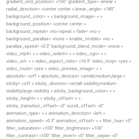
gradient_end_position= »100″ gradient_type= »linear »
radial_direction= »center center » linear_angle= »180″
background_color= » » background_image= » »
background_position= »center center »
background_repeat= »no-repeat » fade= »no »
background_parallax= »none » enable_mobile= »no »
parallax_speed= »0.3″ background_blend_mode= »none »
video_mp4= » » video_webm= » » video_ogv= » »
video_url= » » video_aspect_ratio= »16:9″ video_loop= »yes »
video_mute= »yes » video_preview_image= » »
absolute= »off » absolute_devices= »small,medium,large »
sticky= »off » sticky_devices= »small-visibility,medium-
visibility,large-visibility » sticky_background_color= » »
sticky_height= » » sticky_offset= » »
sticky_transition_offset= »0″ scroll_offset= »0″
animation_type= » » animation_direction= »left »
animation_speed= »0.3″ animation_offset= » » filter_hue= »0″
filter_saturation= »100″ filter_brightness= »100″
filter_contrast= »100″ filter_invert= »0″ filter_sepia= »0″