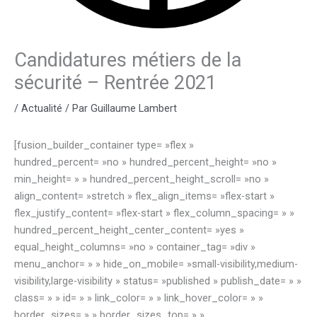
Candidatures métiers de la
sécurité – Rentrée 2021
/
Actualité
/ Par
Guillaume Lambert
[fusion_builder_container type= »flex »
hundred_percent= »no » hundred_percent_height= »no »
min_height= » » hundred_percent_height_scroll= »no »
align_content= »stretch » flex_align_items= »flex-start »
flex_justify_content= »flex-start » flex_column_spacing= » »
hundred_percent_height_center_content= »yes »
equal_height_columns= »no » container_tag= »div »
menu_anchor= » » hide_on_mobile= »small-visibility,medium-
visibility,large-visibility » status= »published » publish_date= » »
class= » » id= » » link_color= » » link_hover_color= » »
border_sizes= » » border_sizes_top= » »