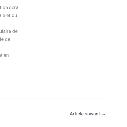
tion sera
ale et du
ulaire de
ie de
nt en
Article suivant
→