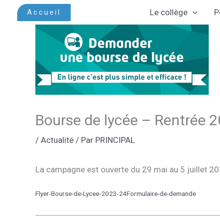
Aller
Le collège
P
Accueil
au
contenu
Bourse de lycée – Rentrée 
/
Actualité
/ Par
PRINCIPAL
La campagne est ouverte du 29 mai au 5 juillet 2
Flyer-Bourse-de-Lycee-2023-24Formulaire-de-demande