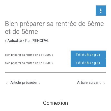
Aller
au
contenu
Bien préparer sa rentrée de 6ème
et de 5ème
/
Actualité
/ Par
PRINCIPAL
Télécharger
bien-pr-parer-sa-rentr-e-en-6e-195096
Télécharger
bien-pr-parer-sa-rentr-e-en-5e-195099
←
Article précédent
Article suivant
→
Connexion