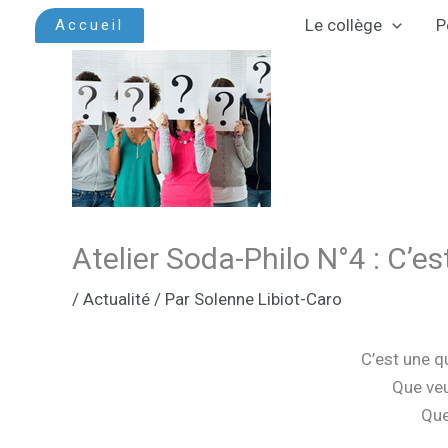
Aller
Le collège
P
Accueil
au
contenu
Atelier Soda-Philo N°4 : C’es
/
Actualité
/ Par
Solenne Libiot-Caro
C’est une q
Que veu
Que