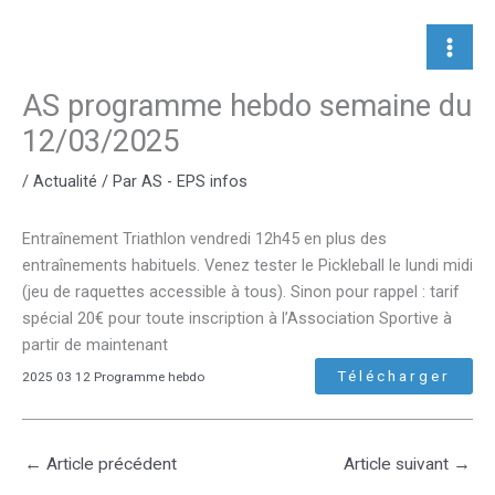
Aller
au
contenu
AS programme hebdo semaine du
12/03/2025
/
Actualité
/ Par
AS - EPS infos
Entraînement Triathlon vendredi 12h45 en plus des
entraînements habituels. Venez tester le Pickleball le lundi midi
(jeu de raquettes accessible à tous). Sinon pour rappel : tarif
spécial 20€ pour toute inscription à l’Association Sportive à
partir de maintenant
Télécharger
2025 03 12 Programme hebdo
←
Article précédent
Article suivant
→