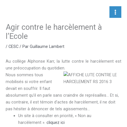
Aller
au
contenu
Agir contre le harcèlement à
l’Ecole
/
CESC
/ Par
Guillaume Lambert
Au collège Alphonse Karr, la lutte contre le harcèlement est
une préoccupation du quotidien.
Nous sommes tous
mobilisés si votr
e enfant
devait en souffrir. Il faut
absolument qu’il en parle sans craindre de représailles… Et si,
au contraire, il est témoin d’actes de harcèlement, il ne doit
pas hésiter à dénoncer de tels agissements…
Un site à consulter en priorité, « Non au
harcèlement ».
cliquez ici