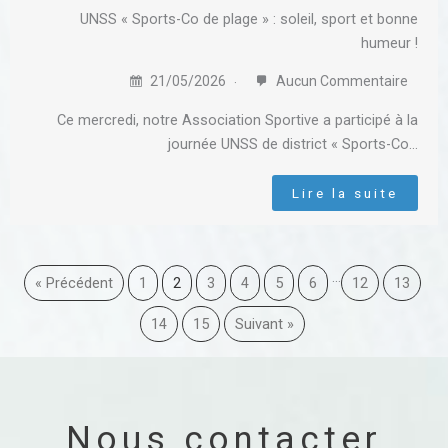
UNSS « Sports-Co de plage » : soleil, sport et bonne
humeur !
21/05/2026
Aucun Commentaire
Ce mercredi, notre Association Sportive a participé à la
journée UNSS de district « Sports-Co…
Lire la suite
…
« Précédent
1
2
3
4
5
6
12
13
14
15
Suivant »
Nous contacter