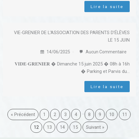
Lire la suite
VIE-GRENIER DE L’ASSOCIATION DES PARENTS D’ÉLÈVES
LE 15 JUIN
14/06/2025
Aucun Commentaire
𝐕𝐈𝐃𝐄-𝐆𝐑𝐄𝐍𝐈𝐄𝐑 � Dimanche 15 juin 2025 � 08h à 16h
� Parking et Parvis du…
Lire la suite
…
« Précédent
1
2
3
4
8
9
10
11
12
13
14
15
Suivant »