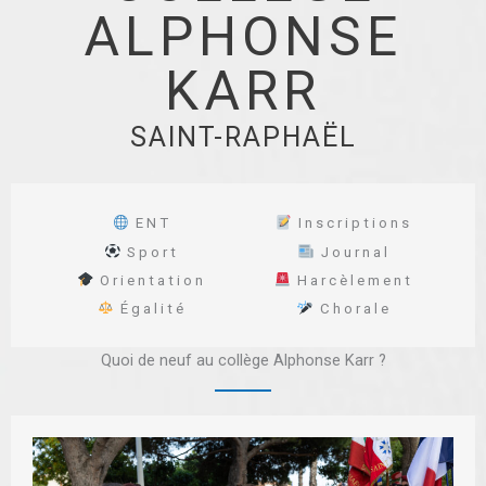
ALPHONSE
KARR
SAINT-RAPHAËL
ENT
Inscriptions
Sport
Journal
Orientation
Harcèlement
Égalité
Chorale
Quoi de neuf au collège Alphonse Karr ?